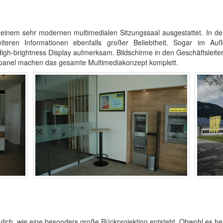
it einem sehr modernen multimedialen Sitzungssaal ausgestattet. In 
iteren Informationen ebenfalls großer Beliebtheit. Sogar im A
High-brightness Display aufmerksam. Bildschirme in den Geschäftsleit
hpanel machen das gesamte Multimediakonzept komplett.
lich, wie eine besonders große Rückprojektion entsteht. Obwohl es heu